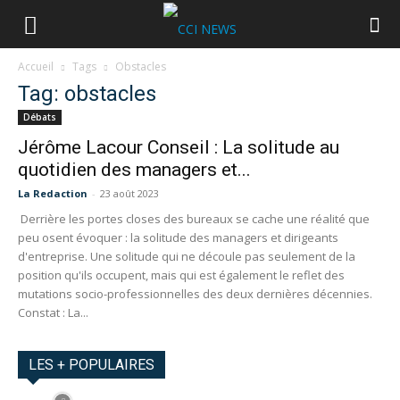
Accueil
Tags
Obstacles
Tag: obstacles
Débats
Jérôme Lacour Conseil : La solitude au
quotidien des managers et...
La Redaction
-
23 août 2023
Derrière les portes closes des bureaux se cache une réalité que
peu osent évoquer : la solitude des managers et dirigeants
d'entreprise. Une solitude qui ne découle pas seulement de la
position qu'ils occupent, mais qui est également le reflet des
mutations socio-professionnelles des deux dernières décennies.
Constat : La...
LES + POPULAIRES