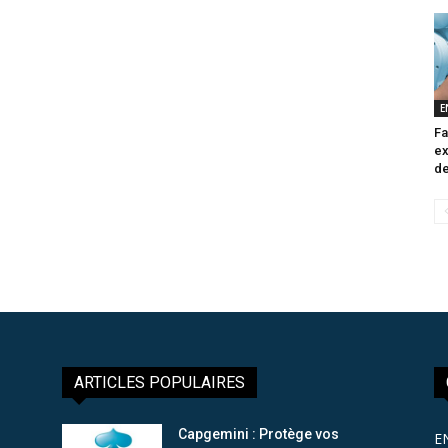
E
Fa
ex
de
ARTICLES POPULAIRES
Capgemini : Protège vos
E