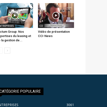
NTREPRISES
CCI
ctum Group: Nos
Vidéo de présentation
pertises du leasing et
CCI-News
 la gestion de...
CATÉGORIE POPULAIRE
NTREPRISES
3061