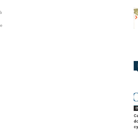
 à
ue
E
Ca
do
cy