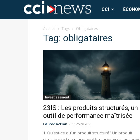
CCI
CCI
ÉCONO
News
Accueil
Tags
Obligataires
Tag: obligataires
Investissement
23IS : Les produits structurés, un
outil de performance maîtrisée
La Redaction
-
11 avril 2025
1. Qu’est-ce qu’un produit structuré? Un produit
structuré est un placement financier «sur-mesure»