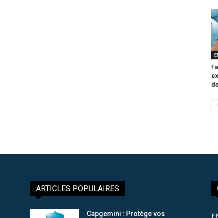
E
Fa
ex
de
ARTICLES POPULAIRES
Capgemini : Protège vos
E