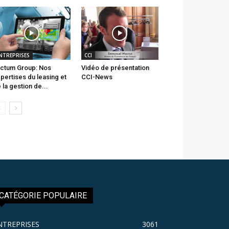
NTREPRISES
CCI
ctum Group: Nos
Vidéo de présentation
pertises du leasing et
CCI-News
 la gestion de...
CATÉGORIE POPULAIRE
NTREPRISES
3061