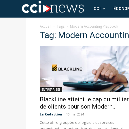
CCI
CCI
ÉCONO
News
Accueil
Tags
Modern Accounting Playbook
Tag: Modern Accountin
ENTREPRISES
BlackLine atteint le cap du millier
de clients pour son Modern...
La Redaction
-
10 mai 2024
Cette offre groupée de logiciels et services
permettent aux entreprises de tirer rapidement