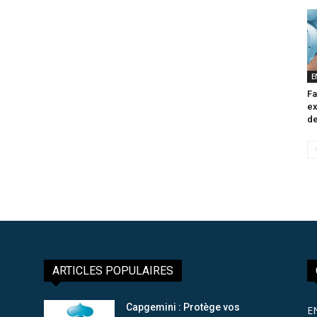
E
Fa
ex
de
ARTICLES POPULAIRES
Capgemini : Protège vos
E