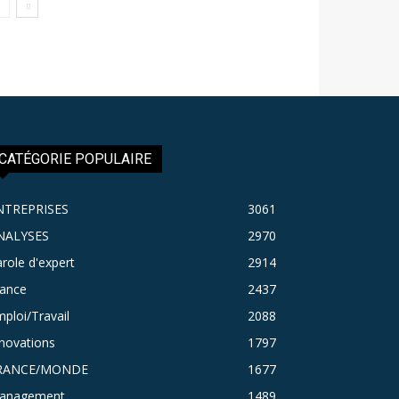
CATÉGORIE POPULAIRE
NTREPRISES
3061
NALYSES
2970
role d'expert
2914
rance
2437
ploi/Travail
2088
novations
1797
RANCE/MONDE
1677
anagement
1489