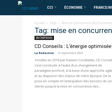
CCI
CCI
ÉCONOMIE
FRANCE/
News
Accueil
Tags
Mise en concurrence des fournisse
Tag: mise en concurren
ENTREPRISES
CD Conseils : L’énergie optimisée
La Redaction
-
12 septembre 2023
Fondée en 2019 par Damien Cordelette, CD Consei
s’est construite à l’aube d’un changement de
paradigme profond, à la base d’une approche agil
et au diapason des enjeux de notre époque. De la
prise en compte et l’anticipation des besoins de se
clients jusqu’à la mise en concurrence des...