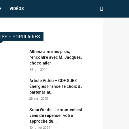
E
VIDÉOS
LES + POPULAIRES
Allianz aime les pros,
rencontre avec M. Jacques,
chocolatier
14 juin 2014
Article Vidéo – GDF SUEZ
Énergies France, le choix du
partenariat...
29 avril 2013
SolarWinds : Le moment est
venu de repenser votre
approche du...
10 juillet 2024