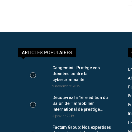
ARTICLES POPULAIRES
Capgemini : Protège vos
E
données contre la
A
cybercriminalité
9 novembre 2015
Pa
F
Découvrez la 1ère édition du
Salon de l’immobilier
Em
international de prestige...
In
4 janvier 2019
F
Factum Group: Nos expertises
M