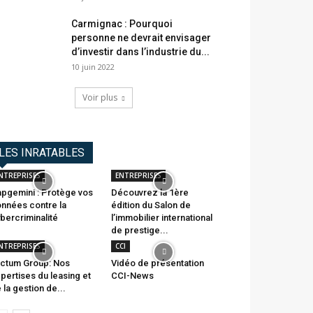
Carmignac : Pourquoi
personne ne devrait envisager
d’investir dans l’industrie du...
10 juin 2022
Voir plus
LES INRATABLES
NTREPRISES
ENTREPRISES
pgemini : Protège vos
Découvrez la 1ère
nnées contre la
édition du Salon de
bercriminalité
l’immobilier international
de prestige...
NTREPRISES
CCI
ctum Group: Nos
Vidéo de présentation
pertises du leasing et
CCI-News
 la gestion de...