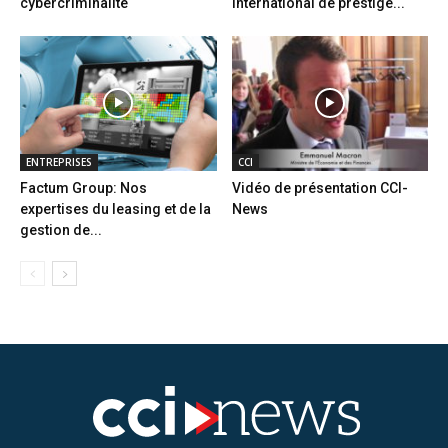
cybercriminalité
international de prestige...
ENTREPRISES
CCI
Factum Group: Nos
Vidéo de présentation CCI-
expertises du leasing et de la
News
gestion de...