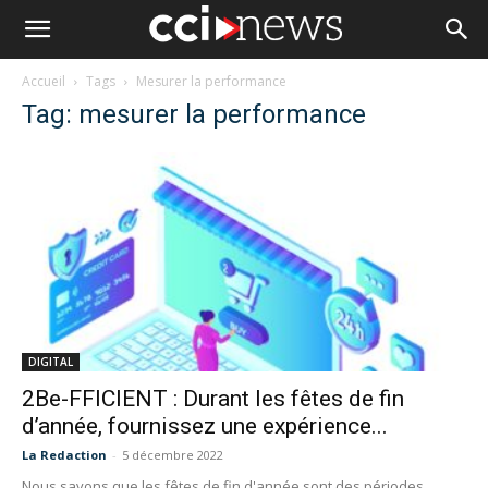
Accueil
Tags
Mesurer la performance
Tag: mesurer la performance
DIGITAL
2Be-FFICIENT : Durant les fêtes de fin
d’année, fournissez une expérience...
La Redaction
-
5 décembre 2022
Nous savons que les fêtes de fin d'année sont des périodes