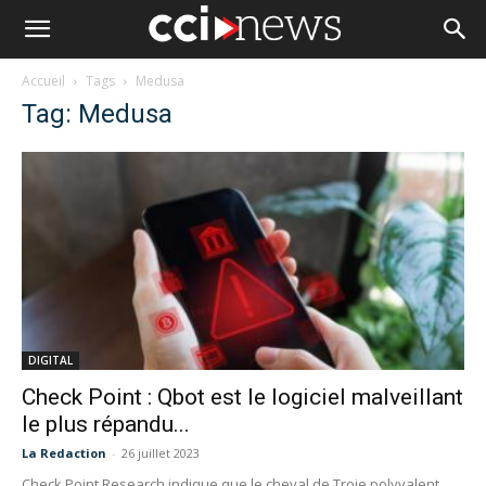
Accueil
Tags
Medusa
Tag: Medusa
DIGITAL
Check Point : Qbot est le logiciel malveillant
le plus répandu...
La Redaction
-
26 juillet 2023
Check Point Research indique que le cheval de Troie polyvalent