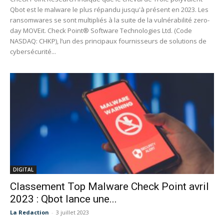
Qbot est le malware le plus répandu jusqu'à présent en 2023. Les
ransomwares se sont multipliés à la suite de la vulnérabilité zero-
day MOVEit. Check Point® Software Technologies Ltd. (Code
NASDAQ: CHKP), l’un des principaux fournisseurs de solutions de
cybersécurité...
DIGITAL
Classement Top Malware Check Point avril
2023 : Qbot lance une...
La Redaction
-
3 juillet 2023