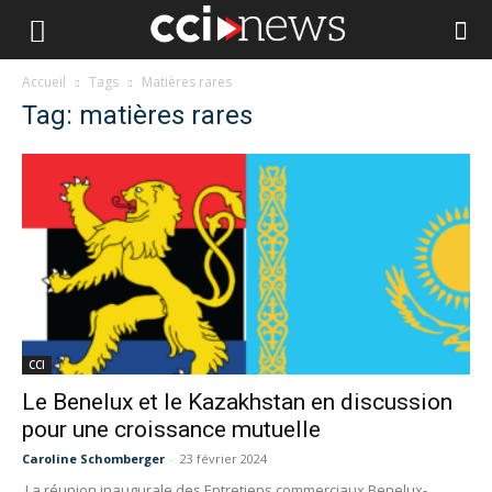
Accueil
Tags
Matières rares
Tag: matières rares
CCI
Le Benelux et le Kazakhstan en discussion
pour une croissance mutuelle
Caroline Schomberger
-
23 février 2024
La réunion inaugurale des Entretiens commerciaux Benelux-