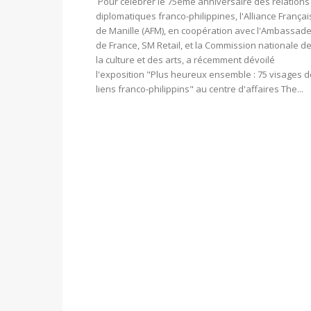
Pour célébrer le 75ème anniversaire des relations
diplomatiques franco-philippines, l'Alliance França
de Manille (AFM), en coopération avec l'Ambassad
de France, SM Retail, et la Commission nationale d
la culture et des arts, a récemment dévoilé
l'exposition "Plus heureux ensemble : 75 visages 
liens franco-philippins" au centre d'affaires The...