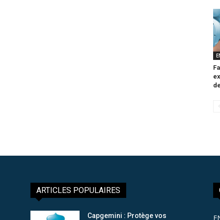
E
Fa
ex
de
ARTICLES POPULAIRES
Capgemini : Protège vos
E