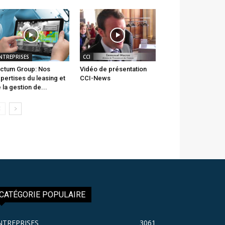
NTREPRISES
CCI
ctum Group: Nos
Vidéo de présentation
pertises du leasing et
CCI-News
 la gestion de...
CATÉGORIE POPULAIRE
NTREPRISES
3061