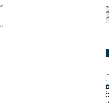
ise
e
e
des
E
Ca
do
cy