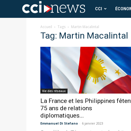
CCI
CCI
ÉCONO
News
Accueil
Tags
Martin Macalintal
Tag: Martin Macalintal
Vie des réseaux
La France et les Philippines fêten
75 ans de relations
diplomatiques...
Emmanuel Di Stefano
-
6 janvier 2023