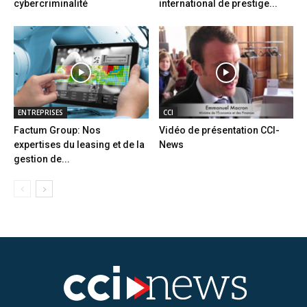
cybercriminalité
international de prestige...
ENTREPRISES
CCI
Factum Group: Nos
Vidéo de présentation CCI-
expertises du leasing et de la
News
gestion de...