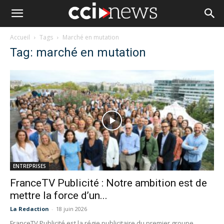
Accueil
Tags
Marché en mutation
Tag: marché en mutation
ENTREPRISES
FranceTV Publicité : Notre ambition est de
mettre la force d’un...
La Redaction
-
18 juin 2026
FranceTV Publicité est la régie publicitaire du premier groupe