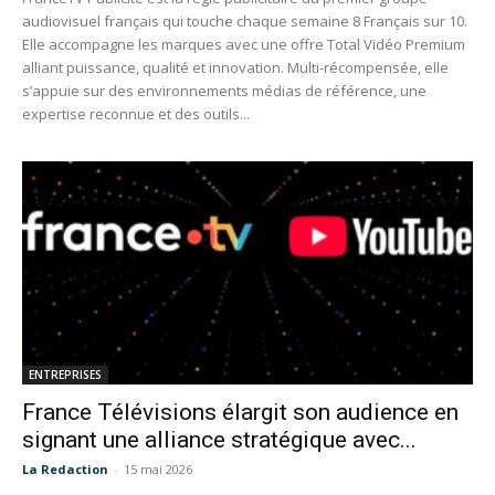
audiovisuel français qui touche chaque semaine 8 Français sur 10.
Elle accompagne les marques avec une offre Total Vidéo Premium
alliant puissance, qualité et innovation. Multi-récompensée, elle
s’appuie sur des environnements médias de référence, une
expertise reconnue et des outils...
ENTREPRISES
France Télévisions élargit son audience en
signant une alliance stratégique avec...
La Redaction
-
15 mai 2026