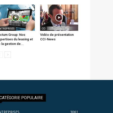
NTREPRISES
CCI
ctum Group: Nos
Vidéo de présentation
pertises du leasing et
CCI-News
 la gestion de...
CATÉGORIE POPULAIRE
NTREPRISES
3061