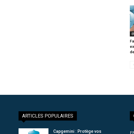
E
Fa
ex
de
ARTICLES POPULAIRES
Capgemini : Protège vos
E