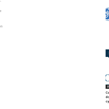
.
e
us
E
Ca
do
cy