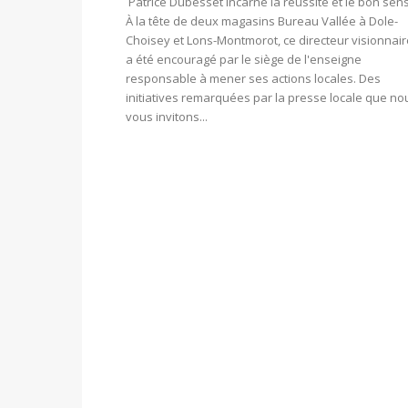
Patrice Dubesset incarne la réussite et le bon sens
À la tête de deux magasins Bureau Vallée à Dole-
Choisey et Lons-Montmorot, ce directeur visionnair
a été encouragé par le siège de l'enseigne
responsable à mener ses actions locales. Des
initiatives remarquées par la presse locale que no
vous invitons...