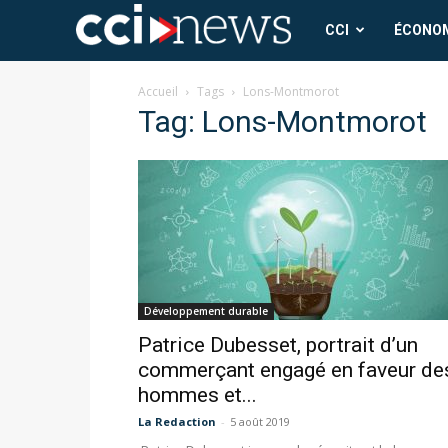
CCI
CCI
ÉCONO
News
Accueil
Tags
Lons-Montmorot
Tag: Lons-Montmorot
Développement durable
Patrice Dubesset, portrait d’un
commerçant engagé en faveur de
hommes et...
La Redaction
-
5 août 2019