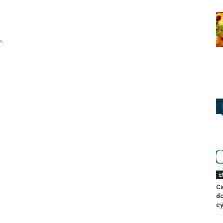
s
E
Ca
do
cy