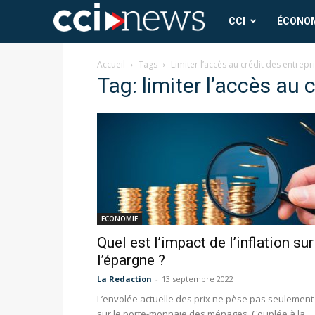
CCI
CCI
ÉCONO
News
Accueil
Tags
Limiter l’accès au crédit des entrepr
Tag: limiter l’accès au 
ECONOMIE
Quel est l’impact de l’inflation sur
l’épargne ?
La Redaction
-
13 septembre 2022
L’envolée actuelle des prix ne pèse pas seulement
sur le porte-monnaie des ménages. Couplée à la