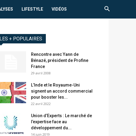
ALYSES
LIFESTYLE
VIDÉOS
LES + POPULAIRES
Rencontre avec Yann de
Bénazé, président de Profine
France
29 avril 2008
L’Inde et le Royaume-Uni
signent un accord commercial
pour booster les...
22 avril 2022
Union d’Experts : Le marché de
l’expertise face au
développement du...
14 juin 2019