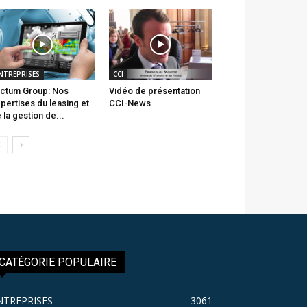
NTREPRISES
CCI
ctum Group: Nos
Vidéo de présentation
pertises du leasing et
CCI-News
 la gestion de...
CATÉGORIE POPULAIRE
NTREPRISES
3061