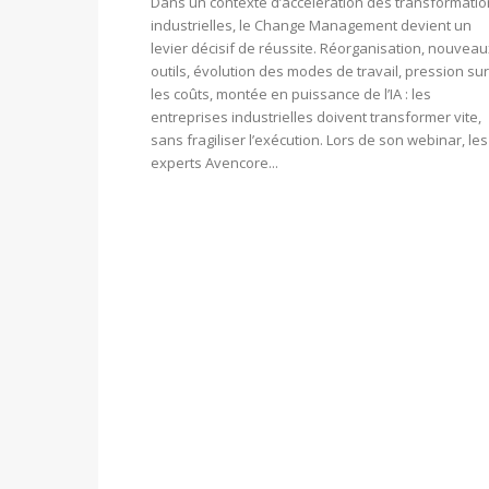
Dans un contexte d’accélération des transformati
industrielles, le Change Management devient un
levier décisif de réussite. Réorganisation, nouveau
outils, évolution des modes de travail, pression sur
les coûts, montée en puissance de l’IA : les
entreprises industrielles doivent transformer vite,
sans fragiliser l’exécution. Lors de son webinar, les
experts Avencore...