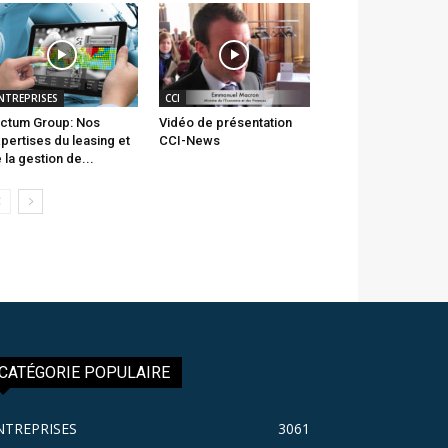
NTREPRISES
CCI
ctum Group: Nos
Vidéo de présentation
pertises du leasing et
CCI-News
 la gestion de...
CATÉGORIE POPULAIRE
NTREPRISES
3061