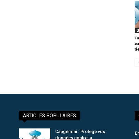
E
Fa
ex
de
ARTICLES POPULAIRES
Capgemini : Protège vos
E
données contre la