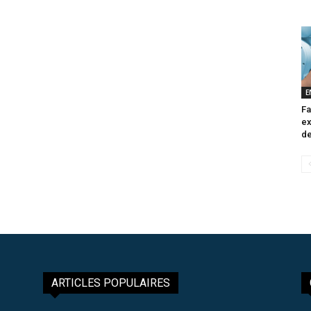
E
Fa
ex
de
ARTICLES POPULAIRES