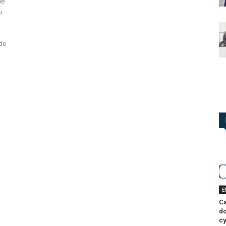
de
ù
 de
E
Ca
do
cy