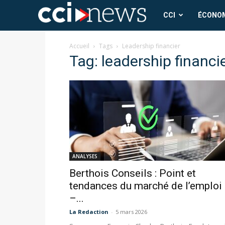
CCI
CCI
ÉCONO
News
Accueil
Tags
Leadership financier
Tag: leadership financi
ANALYSES
Berthois Conseils : Point et
tendances du marché de l’emploi
–...
La Redaction
-
5 mars 2026