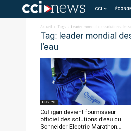
CCI
CCI
ÉCONO
News
Accueil
Tags
Leader mondial des solutions de tra
Tag: leader mondial de
l’eau
LIFESTYLE
Culligan devient fournisseur
officiel des solutions d’eau du
Schneider Electric Marathon...