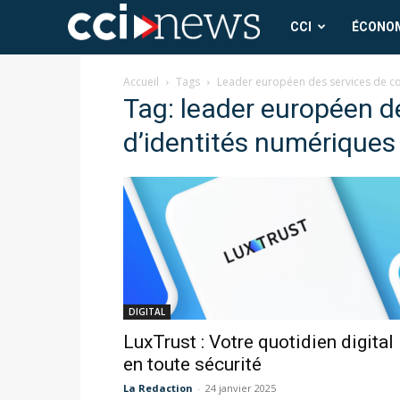
CCI
CCI
ÉCONO
News
Accueil
Tags
Leader européen des services de co
Tag: leader européen d
d’identités numériques
DIGITAL
LuxTrust : Votre quotidien digital
en toute sécurité
La Redaction
-
24 janvier 2025