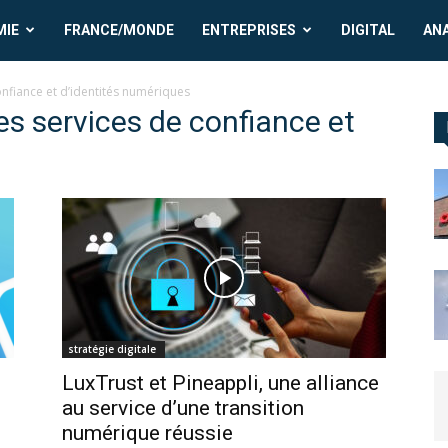
MIE
FRANCE/MONDE
ENTREPRISES
DIGITAL
AN
nfiance et d’identités numériques
es services de confiance et
stratégie digitale
LuxTrust et Pineappli, une alliance
au service d’une transition
numérique réussie