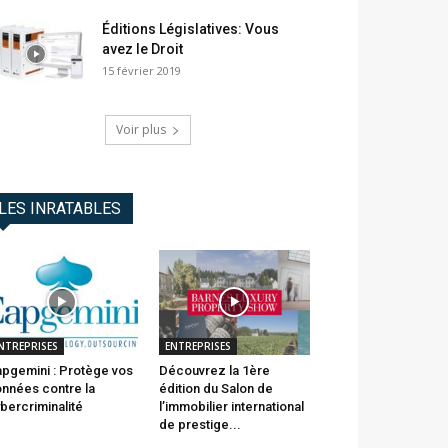
Éditions Législatives: Vous
avez le Droit
15 février 2019
Voir plus
LES INRATABLES
NTREPRISES
ENTREPRISES
pgemini : Protège vos
Découvrez la 1ère
nnées contre la
édition du Salon de
bercriminalité
l’immobilier international
de prestige...