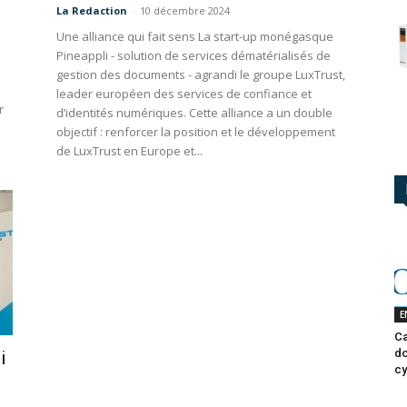
La Redaction
-
10 décembre 2024
Une alliance qui fait sens La start-up monégasque
Pineappli - solution de services dématérialisés de
gestion des documents - agrandi le groupe LuxTrust,
leader européen des services de confiance et
r
d’identités numériques. Cette alliance a un double
objectif : renforcer la position et le développement
de LuxTrust en Europe et...
E
Ca
do
i
cy