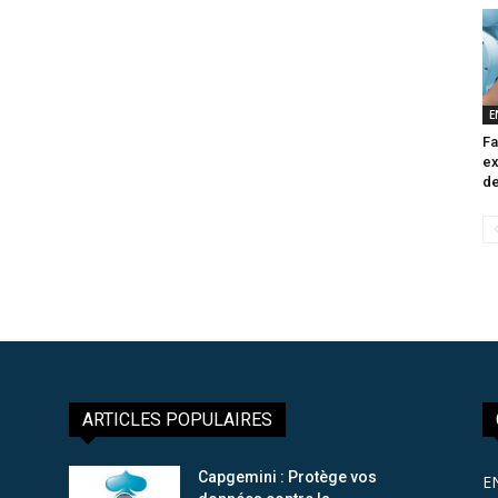
E
Fa
ex
de
ARTICLES POPULAIRES
Capgemini : Protège vos
E