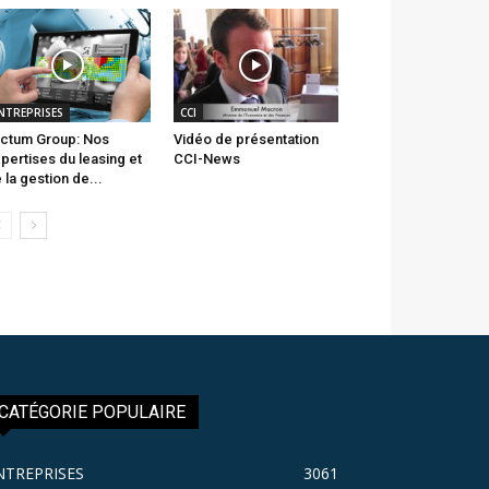
NTREPRISES
CCI
ctum Group: Nos
Vidéo de présentation
pertises du leasing et
CCI-News
 la gestion de...
CATÉGORIE POPULAIRE
NTREPRISES
3061