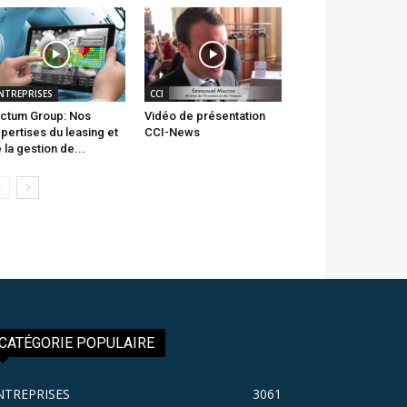
NTREPRISES
CCI
ctum Group: Nos
Vidéo de présentation
pertises du leasing et
CCI-News
 la gestion de...
CATÉGORIE POPULAIRE
NTREPRISES
3061