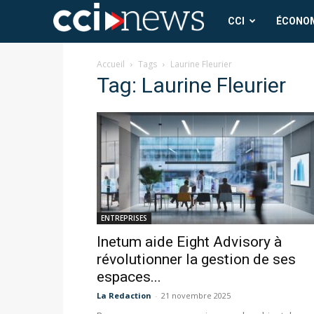
CCI
CCI
ÉCONO
News
Accueil
Tags
Laurine Fleurier
Tag: Laurine Fleurier
ENTREPRISES
Inetum aide Eight Advisory à
révolutionner la gestion de ses
espaces...
La Redaction
-
21 novembre 2025