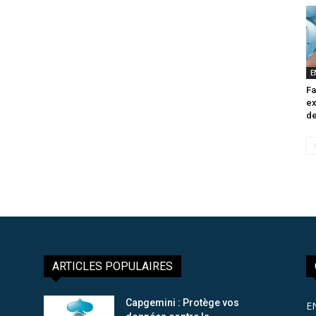
E
Fa
ex
de
ARTICLES POPULAIRES
Capgemini : Protège vos
E