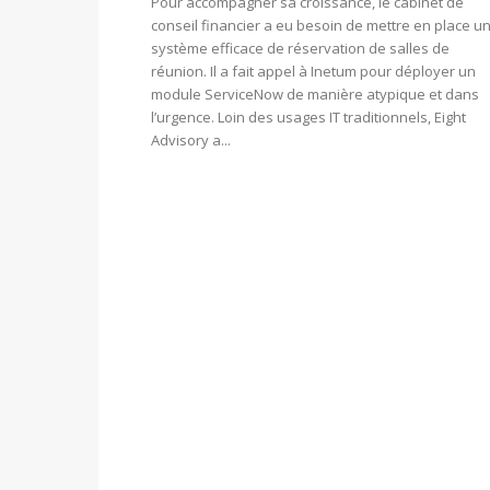
Pour accompagner sa croissance, le cabinet de
conseil financier a eu besoin de mettre en place u
système efficace de réservation de salles de
réunion. Il a fait appel à Inetum pour déployer un
module ServiceNow de manière atypique et dans
l’urgence. Loin des usages IT traditionnels, Eight
Advisory a...