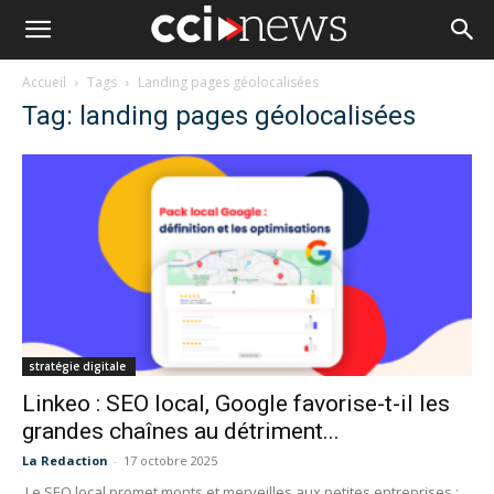
Accueil
Tags
Landing pages géolocalisées
Tag: landing pages géolocalisées
stratégie digitale
Linkeo : SEO local, Google favorise-t-il les
grandes chaînes au détriment...
La Redaction
-
17 octobre 2025
Le SEO local promet monts et merveilles aux petites entreprises :