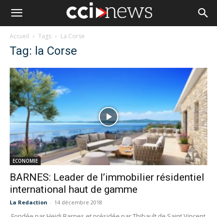
Accueil
Tags
La Corse
Tag: la Corse
ECONOMIE
BARNES: Leader de l’immobilier résidentiel
international haut de gamme
La Redaction
-
14 décembre 2018
Fondée par Heidi Barnes et présidée par Thibault de Saint Vincent