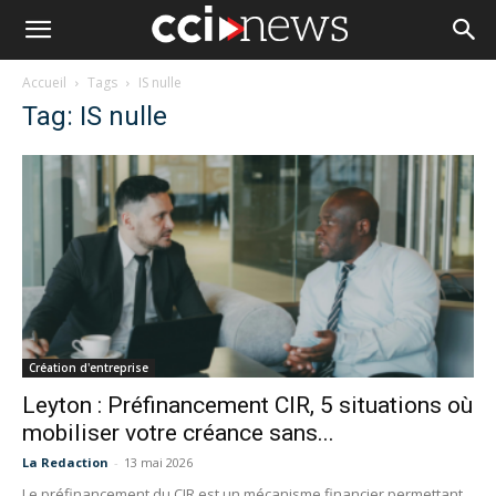
Accueil
Tags
IS nulle
Tag: IS nulle
Création d'entreprise
Leyton : Préfinancement CIR, 5 situations où
mobiliser votre créance sans...
La Redaction
-
13 mai 2026
Le préfinancement du CIR est un mécanisme financier permettant