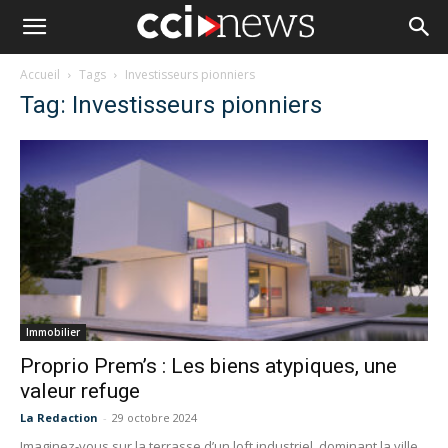
Accueil
Tags
Investisseurs pionniers
Tag: Investisseurs pionniers
Immobilier
Proprio Prem’s : Les biens atypiques, une
valeur refuge
La Redaction
-
29 octobre 2024
Imaginez-vous sur la terrasse d’un loft industriel, dominant la ville