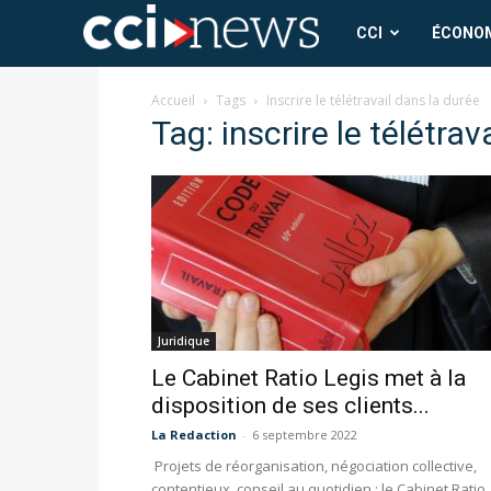
CCI
CCI
ÉCONO
News
Accueil
Tags
Inscrire le télétravail dans la durée
Tag: inscrire le télétra
Juridique
Le Cabinet Ratio Legis met à la
disposition de ses clients...
La Redaction
-
6 septembre 2022
Projets de réorganisation, négociation collective,
contentieux, conseil au quotidien : le Cabinet Ratio