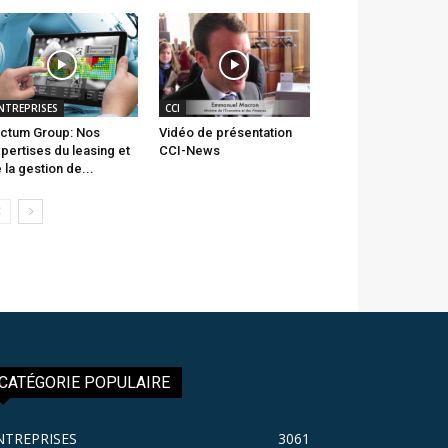
NTREPRISES
CCI
ctum Group: Nos
Vidéo de présentation
pertises du leasing et
CCI-News
 la gestion de...
CATÉGORIE POPULAIRE
NTREPRISES
3061