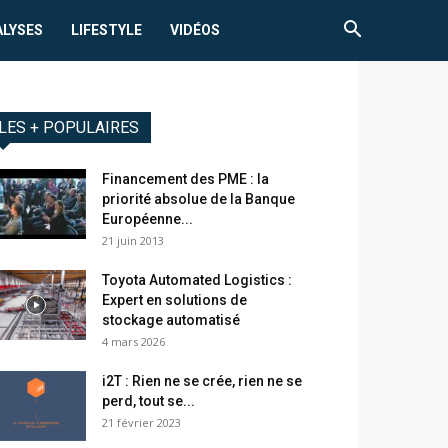
ALYSES
LIFESTYLE
VIDÉOS
LES + POPULAIRES
Financement des PME : la
priorité absolue de la Banque
Européenne...
21 juin 2013
Toyota Automated Logistics :
Expert en solutions de
stockage automatisé
4 mars 2026
i2T : Rien ne se crée, rien ne se
perd, tout se...
21 février 2023