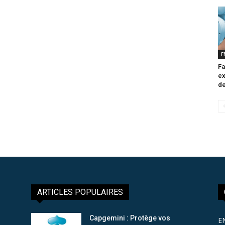
E
Fa
ex
de
ARTICLES POPULAIRES
Capgemini : Protège vos
E