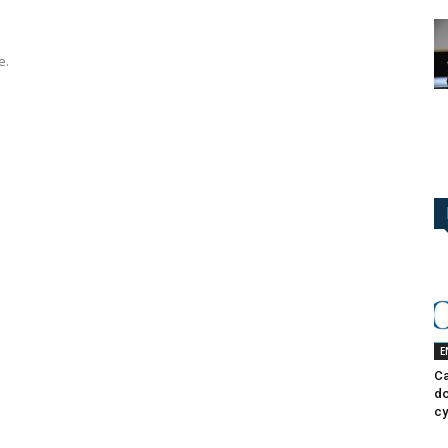
e
e.
E
Ca
do
cy