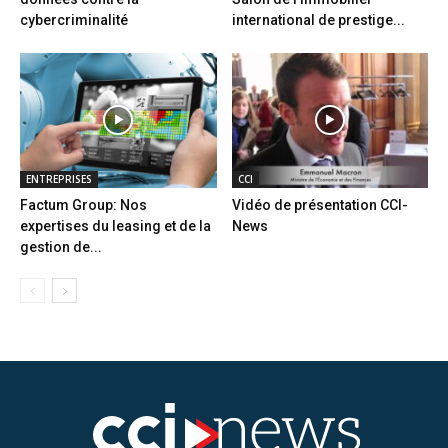
cybercriminalité
international de prestige...
ENTREPRISES
CCI
Factum Group: Nos
Vidéo de présentation CCI-
expertises du leasing et de la
News
gestion de...