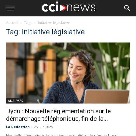
Accueil
Tags
Initiative législative
Tag: initiative législative
ANALYSES
Dydu : Nouvelle réglementation sur le
démarchage téléphonique, fin de la...
La Redaction
-
25 juin 2025
Nouvelles évolutions législatives en matière de démarchage