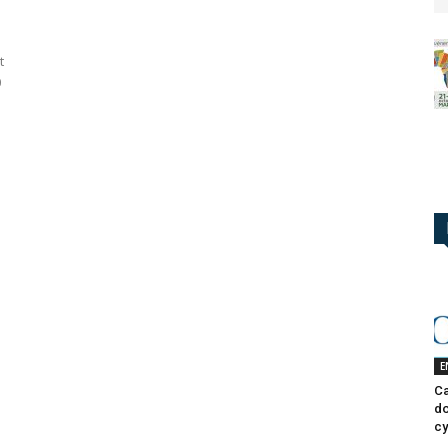
t
0
E
Ca
do
cy