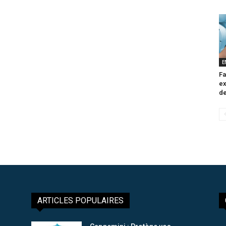
E
Fa
ex
de
ARTICLES POPULAIRES