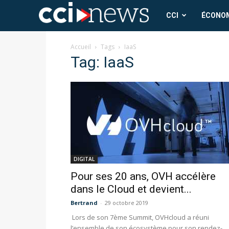
CCI
CCI
ÉCONO
News
Accueil
Tags
IaaS
Tag: IaaS
DIGITAL
Pour ses 20 ans, OVH accélère
dans le Cloud et devient...
Bertrand
-
29 octobre 2019
Lors de son 7ème Summit, OVHcloud a réuni
l’ensemble de son écosystème pour son rendez-