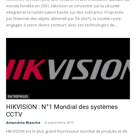
monde Fondée en 2001, Hikvision se concentre sur la sécurité
intégrée et la numérisation basée sur des scénarios. Propulsée
par l’Internet des objets alimenté par l’IA (AIoT), la société reste
engagée à servir divers secteurs avec ses technologies de...
ENTREPRISES
HIKVISION : N°1 Mondial des systèmes
CCTV
Amandine Blanche
-
4 septembre 2015
HIKVISION est le plus grand fournisseur mondial de produits et de