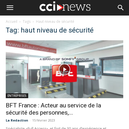
Accueil
Tags
Haut niveau de sécurité
Tag: haut niveau de sécurité
ENTREPRISES
BFT France : Acteur au service de la
sécurité des personnes,...
La Redaction
-
15 février 2023
Spécialiste «Full Access», et fort de 30 ans d’expérience et