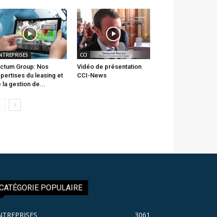
NTREPRISES
CCI
ctum Group: Nos
Vidéo de présentation
pertises du leasing et
CCI-News
 la gestion de...
CATÉGORIE POPULAIRE
NTREPRISES
3061