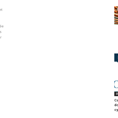
et
cée
s
r
E
Ca
do
cy