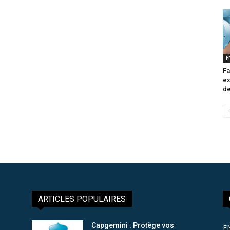
E
Fa
ex
de
ARTICLES POPULAIRES
Capgemini : Protège vos
E