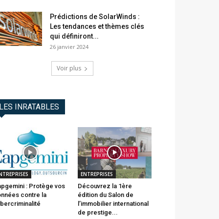
Prédictions de SolarWinds :
Les tendances et thèmes clés
qui définiront...
26 janvier 2024
Voir plus
LES INRATABLES
NTREPRISES
ENTREPRISES
pgemini : Protège vos
Découvrez la 1ère
nnées contre la
édition du Salon de
bercriminalité
l’immobilier international
de prestige...