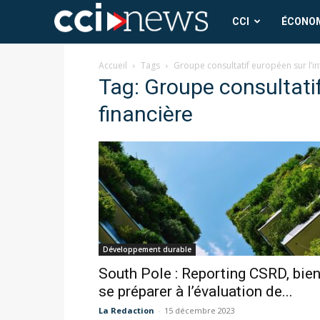
CCI
CCI
ÉCONO
News
Accueil
Tags
Groupe consultatif européen sur l’i
Tag: Groupe consultati
financière
Développement durable
South Pole : Reporting CSRD, bie
se préparer à l’évaluation de...
La Redaction
-
15 décembre 2023