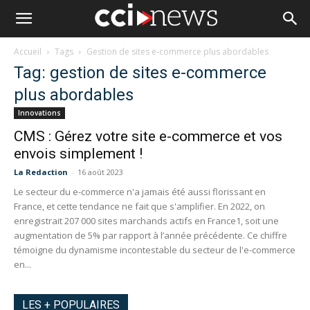
Accueil
Tags
Gestion de sites e-commerce plus abordables
Tag: gestion de sites e-commerce
plus abordables
Innovations
CMS : Gérez votre site e-commerce et vos
envois simplement !
La Redaction
-
16 août 2023
Le secteur du e-commerce n'a jamais été aussi florissant en
France, et cette tendance ne fait que s'amplifier. En 2022, on
enregistrait 207 000 sites marchands actifs en France1, soit une
augmentation de 5% par rapport à l’année précédente. Ce chiffre
témoigne du dynamisme incontestable du secteur de l'e-commerce
en...
LES + POPULAIRES