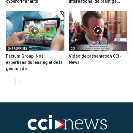
cybercriminalité
international de prestige...
ENTREPRISES
CCI
Factum Group: Nos
Vidéo de présentation CCI-
expertises du leasing et de la
News
gestion de...