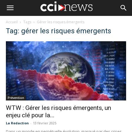
Accueil
Tags
Gérer les risques émergents
Tag: gérer les risques émergents
Prévention
WTW : Gérer les risques émergents, un
enjeu clé pour la...
La Redaction
-
13 février 2025
Dans un monde en perpétuelle évolution, marqué par des crises