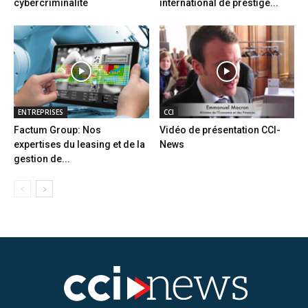
cybercriminalité
international de prestige...
ENTREPRISES
CCI
Factum Group: Nos
Vidéo de présentation CCI-
expertises du leasing et de la
News
gestion de...