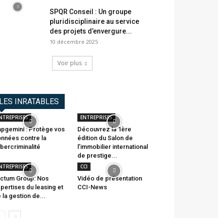
SPQR Conseil : Un groupe
pluridisciplinaire au service
des projets d’envergure...
10 décembre 2025
Voir plus
LES INRATABLES
NTREPRISES
ENTREPRISES
pgemini : Protège vos
Découvrez la 1ère
nnées contre la
édition du Salon de
bercriminalité
l’immobilier international
de prestige...
NTREPRISES
CCI
ctum Group: Nos
Vidéo de présentation
pertises du leasing et
CCI-News
 la gestion de...