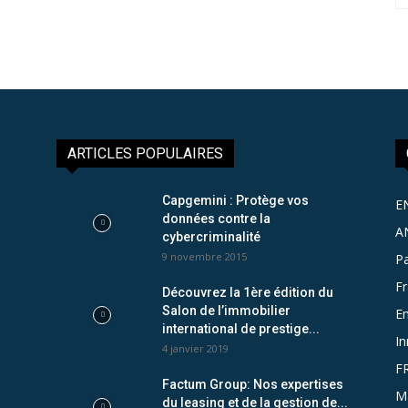
ARTICLES POPULAIRES
Capgemini : Protège vos
E
données contre la
A
cybercriminalité
9 novembre 2015
Pa
F
Découvrez la 1ère édition du
Salon de l’immobilier
Em
international de prestige...
In
4 janvier 2019
F
Factum Group: Nos expertises
M
du leasing et de la gestion de...