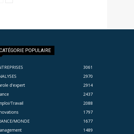
CATÉGORIE POPULAIRE
NTREPRISES
3061
NALYSES
2970
role d'expert
2914
rance
2437
ploi/Travail
2088
novations
1797
RANCE/MONDE
1677
anagement
1489