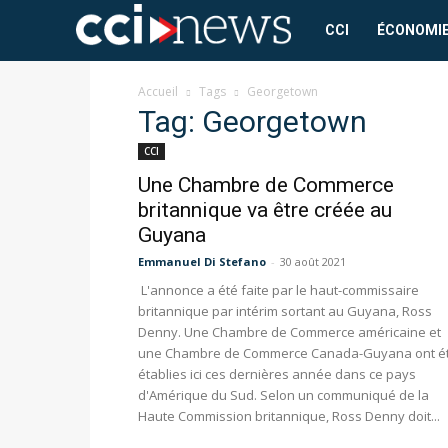
CCI
CCI
ÉCONOMI
News
Accueil
Tags
Georgetown
Tag: Georgetown
CCI
Une Chambre de Commerce
britannique va être créée au
Guyana
Emmanuel Di Stefano
-
30 août 2021
L'annonce a été faite par le haut-commissaire
britannique par intérim sortant au Guyana, Ross
Denny. Une Chambre de Commerce américaine et
une Chambre de Commerce Canada-Guyana ont é
établies ici ces dernières année dans ce pays
d'Amérique du Sud. Selon un communiqué de la
Haute Commission britannique, Ross Denny doit...