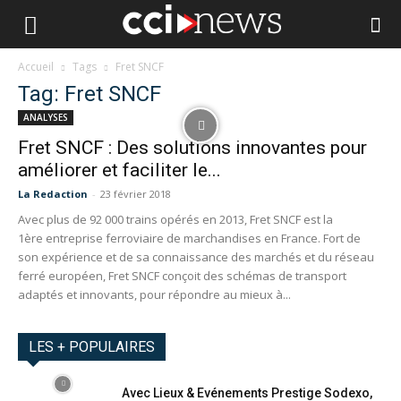
Accueil
Tags
Fret SNCF
Tag: Fret SNCF
ANALYSES
Fret SNCF : Des solutions innovantes pour
améliorer et faciliter le...
La Redaction
-
23 février 2018
Avec plus de 92 000 trains opérés en 2013, Fret SNCF est la
1ère entreprise ferroviaire de marchandises en France. Fort de
son expérience et de sa connaissance des marchés et du réseau
ferré européen, Fret SNCF conçoit des schémas de transport
adaptés et innovants, pour répondre au mieux à...
LES + POPULAIRES
Avec Lieux & Evénements Prestige Sodexo,