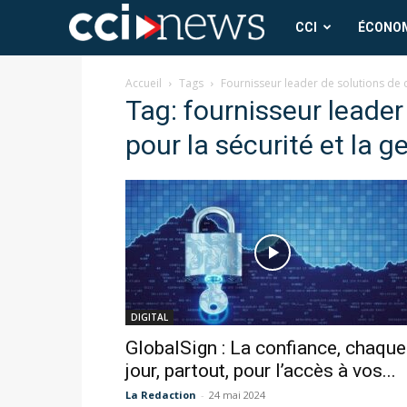
CCI
CCI
ÉCONO
News
Accueil
Tags
Fournisseur leader de solutions de c
Tag: fournisseur leader
pour la sécurité et la g
DIGITAL
GlobalSign : La confiance, chaque
jour, partout, pour l’accès à vos...
La Redaction
-
24 mai 2024