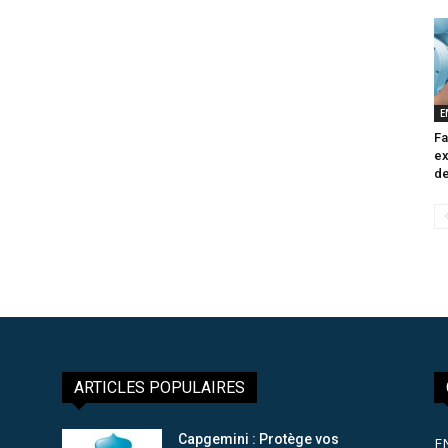
E
Fa
ex
de
ARTICLES POPULAIRES
Capgemini : Protège vos
E