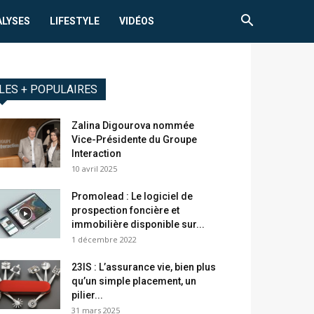
ALYSES
LIFESTYLE
VIDÉOS
LES + POPULAIRES
Zalina Digourova nommée
Vice-Présidente du Groupe
Interaction
10 avril 2025
Promolead : Le logiciel de
prospection foncière et
immobilière disponible sur...
1 décembre 2022
23IS : L’assurance vie, bien plus
qu’un simple placement, un
pilier...
31 mars 2025