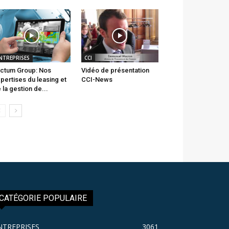
NTREPRISES
CCI
ctum Group: Nos
Vidéo de présentation
pertises du leasing et
CCI-News
 la gestion de...
CATÉGORIE POPULAIRE
NTREPRISES
3061