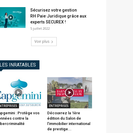
Sécurisez votre gestion
RH·Paie·Juridique grâce aux
experts SECUREX !
5 juillet 2022
Voir plus
LES INRATABLES
NTREPRISES
ENTREPRISES
pgemini : Protège vos
Découvrez la 1ère
nnées contre la
édition du Salon de
bercriminalité
l’immobilier international
de prestige...