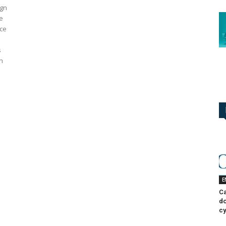
ign
e
ice
s
n
E
Ca
do
cy