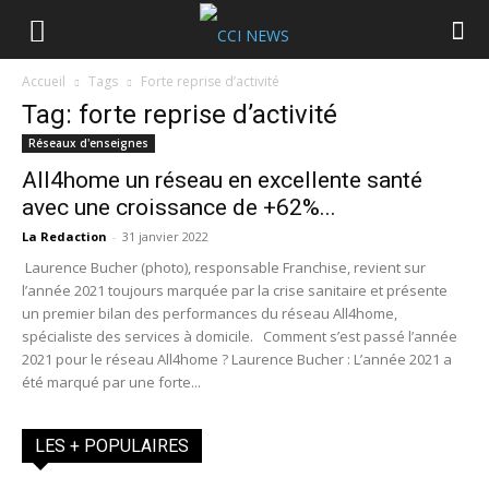
Accueil
Tags
Forte reprise d’activité
Tag: forte reprise d’activité
Réseaux d'enseignes
All4home un réseau en excellente santé
avec une croissance de +62%...
La Redaction
-
31 janvier 2022
Laurence Bucher (photo), responsable Franchise, revient sur
l’année 2021 toujours marquée par la crise sanitaire et présente
un premier bilan des performances du réseau All4home,
spécialiste des services à domicile. Comment s’est passé l’année
2021 pour le réseau All4home ? Laurence Bucher : L’année 2021 a
été marqué par une forte...
LES + POPULAIRES