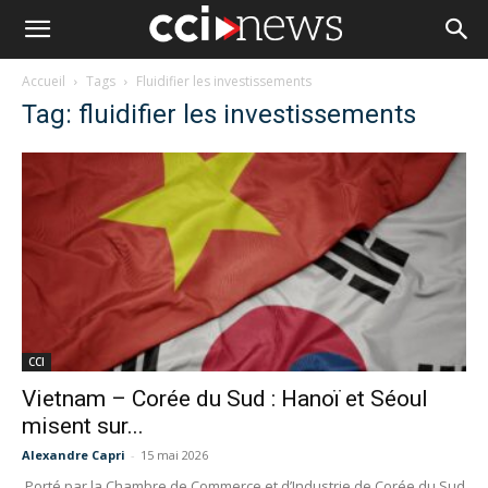
Accueil
Tags
Fluidifier les investissements
Tag: fluidifier les investissements
CCI
Vietnam – Corée du Sud : Hanoï et Séoul
misent sur...
Alexandre Capri
-
15 mai 2026
Porté par la Chambre de Commerce et d’Industrie de Corée du Sud