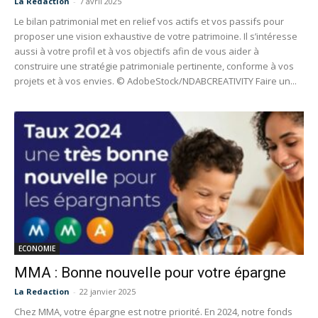
La Redaction
-
7 avril 2025
Le bilan patrimonial met en relief vos actifs et vos passifs pour
proposer une vision exhaustive de votre patrimoine. Il s’intéresse
aussi à votre profil et à vos objectifs afin de vous aider à
construire une stratégie patrimoniale pertinente, conforme à vos
projets et à vos envies. © AdobeStock/NDABCREATIVITY Faire un...
ECONOMIE
MMA : Bonne nouvelle pour votre épargne
La Redaction
-
22 janvier 2025
Chez MMA, votre épargne est notre priorité. En 2024, notre fonds