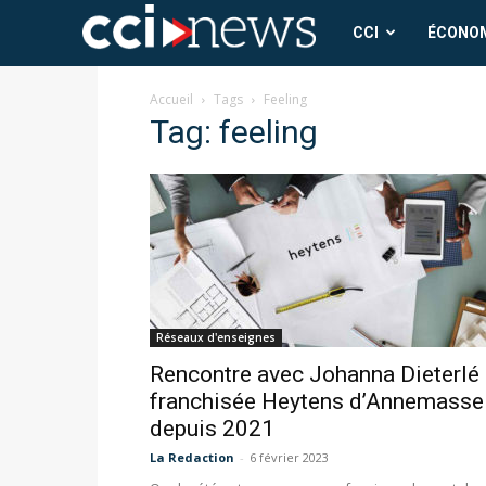
CCI
CCI
ÉCONO
News
Accueil
Tags
Feeling
Tag: feeling
Réseaux d'enseignes
Rencontre avec Johanna Dieterlé
franchisée Heytens d’Annemasse
depuis 2021
La Redaction
-
6 février 2023