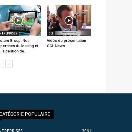
NTREPRISES
CCI
ctum Group: Nos
Vidéo de présentation
pertises du leasing et
CCI-News
 la gestion de...
CATÉGORIE POPULAIRE
NTREPRISES
3061