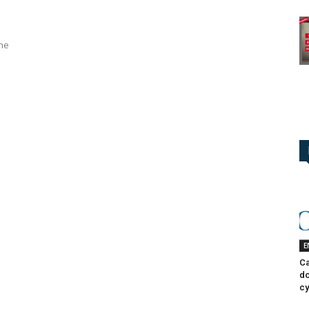
une
E
Ca
do
cy