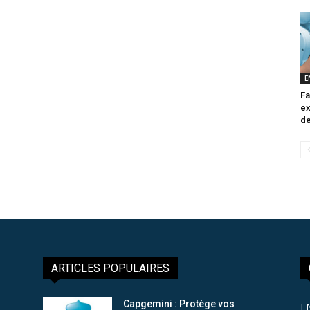
E
Fa
ex
de
ARTICLES POPULAIRES
Capgemini : Protège vos
E