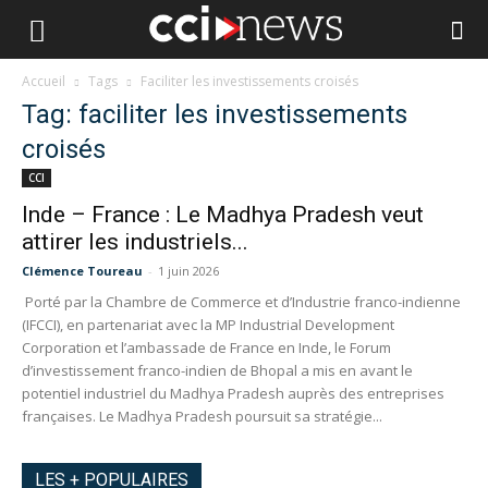
Accueil
Tags
Faciliter les investissements croisés
Tag: faciliter les investissements
croisés
CCI
Inde – France : Le Madhya Pradesh veut
attirer les industriels...
Clémence Toureau
-
1 juin 2026
Porté par la Chambre de Commerce et d’Industrie franco-indienne
(IFCCI), en partenariat avec la MP Industrial Development
Corporation et l’ambassade de France en Inde, le Forum
d’investissement franco-indien de Bhopal a mis en avant le
potentiel industriel du Madhya Pradesh auprès des entreprises
françaises. Le Madhya Pradesh poursuit sa stratégie...
LES + POPULAIRES