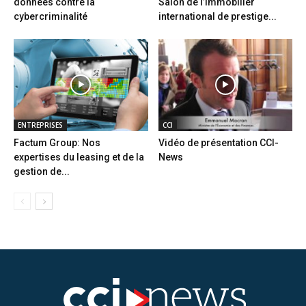
données contre la
Salon de l’immobilier
cybercriminalité
international de prestige...
ENTREPRISES
CCI
Factum Group: Nos
Vidéo de présentation CCI-
expertises du leasing et de la
News
gestion de...