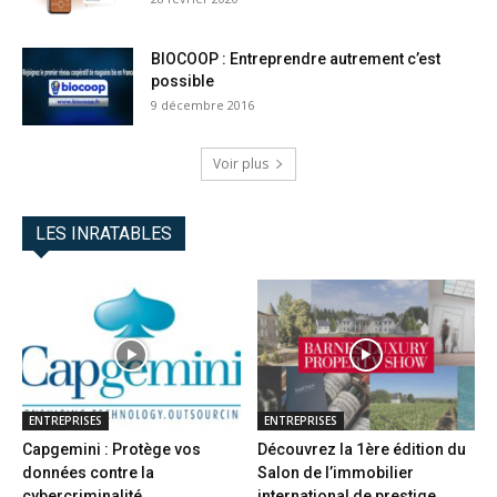
BIOCOOP : Entreprendre autrement c’est
possible
9 décembre 2016
Voir plus
LES INRATABLES
ENTREPRISES
ENTREPRISES
Capgemini : Protège vos
Découvrez la 1ère édition du
données contre la
Salon de l’immobilier
cybercriminalité
international de prestige...