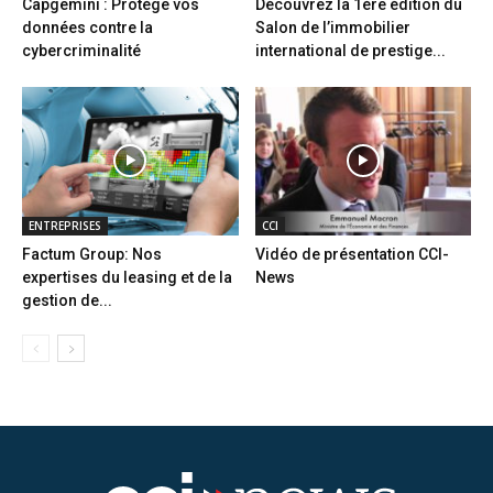
Capgemini : Protège vos
Découvrez la 1ère édition du
données contre la
Salon de l’immobilier
cybercriminalité
international de prestige...
ENTREPRISES
CCI
Factum Group: Nos
Vidéo de présentation CCI-
expertises du leasing et de la
News
gestion de...