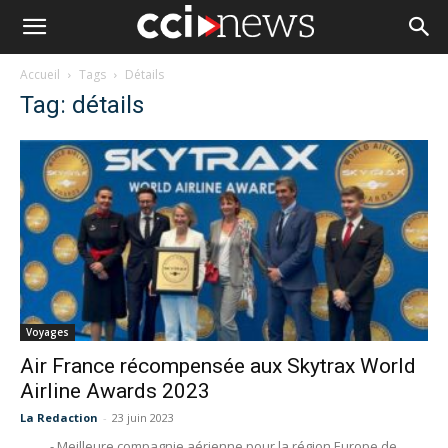
Accueil
Tags
Détails
Tag: détails
Voyages
Air France récompensée aux Skytrax World
Airline Awards 2023
La Redaction
-
23 juin 2023
- Meilleure compagnie aérienne pour la région Europe de