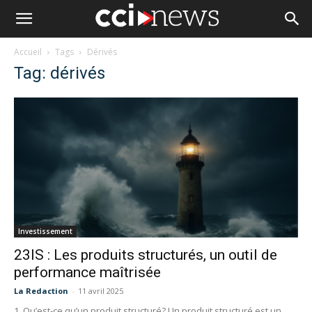
Accueil
Tags
Dérivés
Tag: dérivés
Investissement
23IS : Les produits structurés, un outil de
performance maîtrisée
La Redaction
-
11 avril 2025
1. Qu’est-ce qu’un produit structuré? Un produit structuré est un