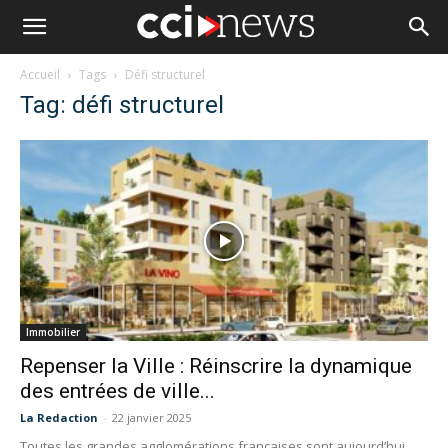
Accueil
Tags
Défi structurel
Tag: défi structurel
Immobilier
Repenser la Ville : Réinscrire la dynamique
des entrées de ville...
La Redaction
-
22 janvier 2025
Toutes les grandes agglomérations françaises sont aujourd’hui