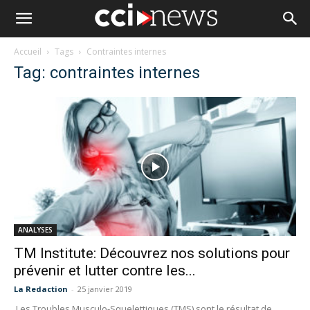
Accueil
Tags
Contraintes internes
Tag: contraintes internes
ANALYSES
TM Institute: Découvrez nos solutions pour
prévenir et lutter contre les...
La Redaction
-
25 janvier 2019
Les Troubles Musculo-Squelettiques (TMS) sont le résultat de