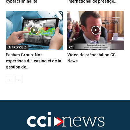
cybercriminalité
international de prestige...
ENTREPRISES
CCI
Factum Group: Nos
Vidéo de présentation CCI-
expertises du leasing et de la
News
gestion de...