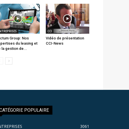
NTREPRISES
CCI
ctum Group: Nos
Vidéo de présentation
pertises du leasing et
CCI-News
 la gestion de...
CATÉGORIE POPULAIRE
NTREPRISES
3061