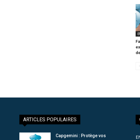
E
Fa
ex
de
ARTICLES POPULAIRES
Capgemini : Protège vos
E