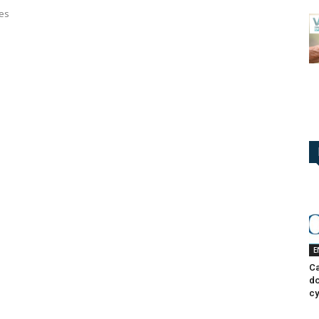
les
E
Ca
do
cy