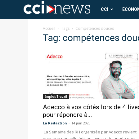
CCI
CCI
ÉCONO
News
Accueil
Tags
Compétences douces
Tag: compétences dou
Emploi/Travail
Adecco à vos côtés lors de 4 live
pour répondre à...
La Redaction
-
14 juin 2023
La Semaine des RH organisée par Adecco revient
pour une nouvelle édition, avec cette année pour