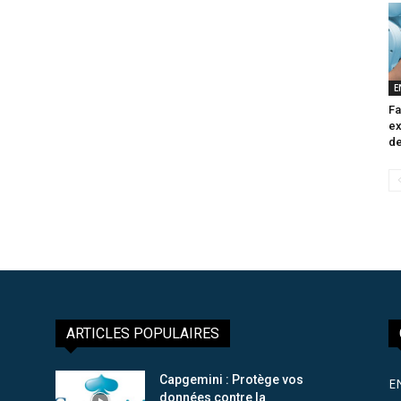
E
Fa
ex
de
ARTICLES POPULAIRES
Capgemini : Protège vos
E
données contre la