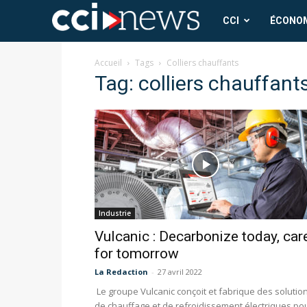
CCI
CCI
ÉCONO
News
Accueil
Tags
Colliers chauffants
Tag: colliers chauffant
Industrie
Vulcanic : Decarbonize today, car
for tomorrow
La Redaction
-
27 avril 2022
Le groupe Vulcanic conçoit et fabrique des solutio
de chauffage et de refroidissement électriques po