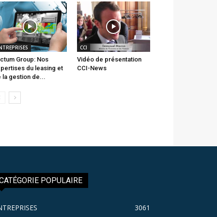
NTREPRISES
CCI
ctum Group: Nos
Vidéo de présentation
pertises du leasing et
CCI-News
 la gestion de...
CATÉGORIE POPULAIRE
NTREPRISES
3061