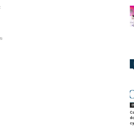
t
ti
E
Ca
do
cy