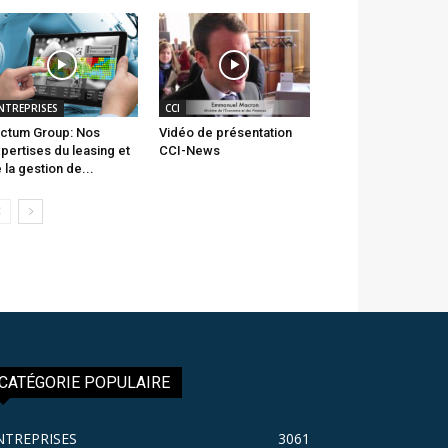
NTREPRISES
CCI
ctum Group: Nos
Vidéo de présentation
pertises du leasing et
CCI-News
 la gestion de...
CATÉGORIE POPULAIRE
NTREPRISES
3061