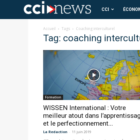
CCI
CCI
ÉCONO
News
Accueil
Tags
Coaching interculturel
Tag: coaching intercult
Formation
WISSEN International : Votre
meilleur atout dans l’apprentissa
et le perfectionnement...
La Redaction
-
11 juin 2019