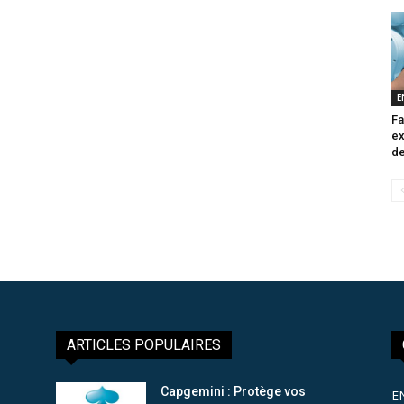
E
Fa
ex
de
ARTICLES POPULAIRES
Capgemini : Protège vos
E