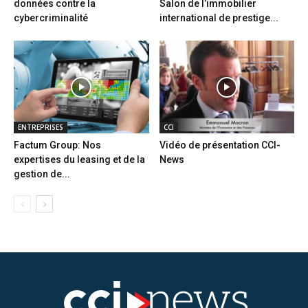
données contre la
Salon de l’immobilier
cybercriminalité
international de prestige...
ENTREPRISES
CCI
Factum Group: Nos
Vidéo de présentation CCI-
expertises du leasing et de la
News
gestion de...